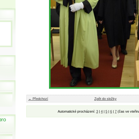
← Předchozí
Zpět do složky
Automatické procházení:
3
|
4
|
5
|
6
|
7
(čas ve vteřin
pro