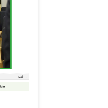
Další →
ách)