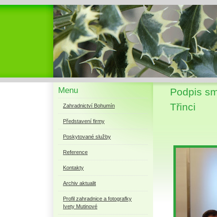
Menu
Podpis sm
Třinci
Zahradnictví Bohumín
Představení firmy
Poskytované služby
Reference
Kontakty
Archiv aktualit
Profil zahradnice a fotografky
Ivety Mutinové