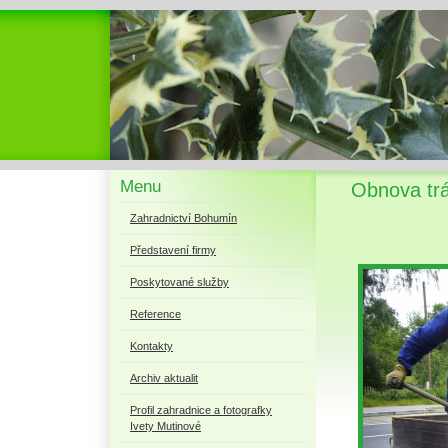
Menu
Obnova tráv
Zahradnictví Bohumín
Představení firmy
Poskytované služby
Reference
Kontakty
Archiv aktualit
Profil zahradnice a fotografky
Ivety Mutinové