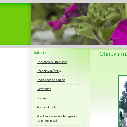
Menu
Obnova tráv
Zahradnictví Bohumín
Představení firmy
Poskytované služby
Reference
Kontakty
Archiv aktualit
Profil zahradnice a fotografky
Ivety Mutinové