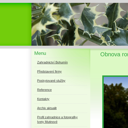
Menu
Obnova ro
Zahradnictví Bohumín
Představení firmy
Poskytované služby
Reference
Kontakty
Archiv aktualit
Profil zahradnice a fotografky
Ivety Mutinové