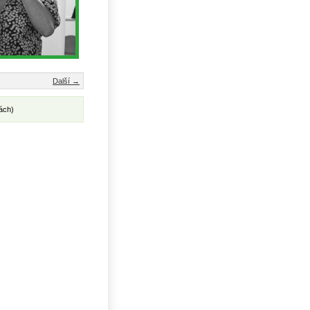
Další →
ách)