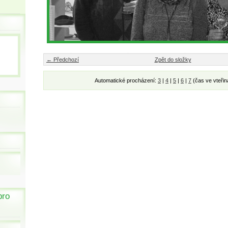
← Předchozí
Zpět do složky
Automatické procházení:
3
|
4
|
5
|
6
|
7
(čas ve vteřin
pro