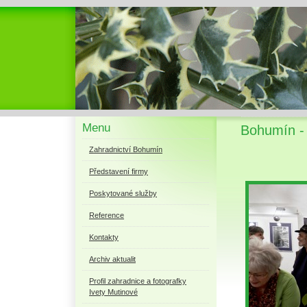
Menu
Bohumín -
Zahradnictví Bohumín
Představení firmy
Poskytované služby
Reference
Kontakty
Archiv aktualit
Profil zahradnice a fotografky
Ivety Mutinové