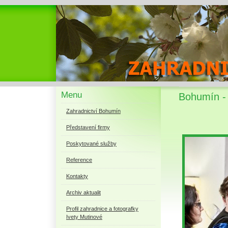
Menu
Bohumín -
Zahradnictví Bohumín
Představení firmy
Poskytované služby
Reference
Kontakty
Archiv aktualit
Profil zahradnice a fotografky
Ivety Mutinové