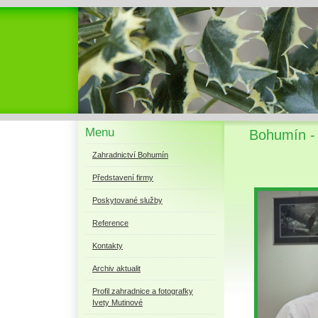
Menu
Bohumín -
Zahradnictví Bohumín
Představení firmy
Poskytované služby
Reference
Kontakty
Archiv aktualit
Profil zahradnice a fotografky
Ivety Mutinové