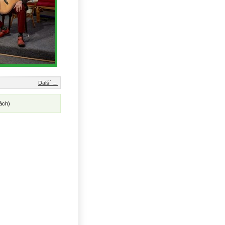
Další →
ách)