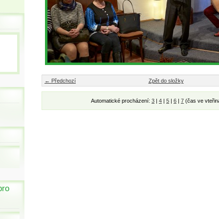
← Předchozí
Zpět do složky
Automatické procházení:
3
|
4
|
5
|
6
|
7
(čas ve vteřin
pro