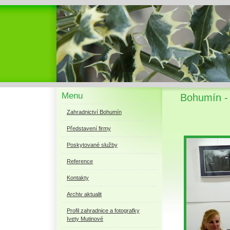
Menu
Bohumín -
Zahradnictví Bohumín
Představení firmy
Poskytované služby
Reference
Kontakty
Archiv aktualit
Profil zahradnice a fotografky
Ivety Mutinové