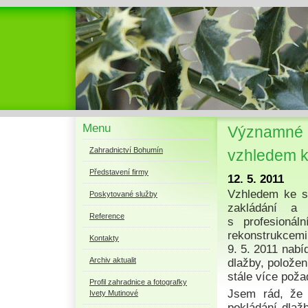
Menu
Významné r
Zahradnictví Bohumín
vzhledem 
Představení firmy
12. 5. 2011
Vzhledem ke st
Poskytované služby
zakládání a 
Reference
s profesionál
rekonstrukcem
Kontakty
9. 5. 2011 nab
Archiv aktualit
dlažby, položen
stále více pož
Profil zahradnice a fotografky
Jsem rád, že 
Ivety Mutinové
pokládání dlaž