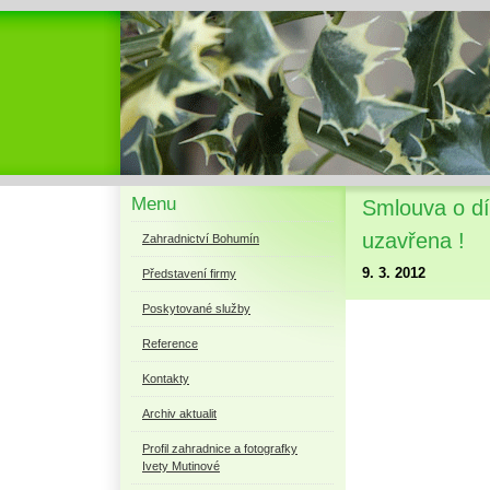
Menu
Smlouva o díl
uzavřena !
Zahradnictví Bohumín
9. 3. 2012
Představení firmy
Poskytované služby
Reference
Kontakty
Archiv aktualit
Profil zahradnice a fotografky
Ivety Mutinové