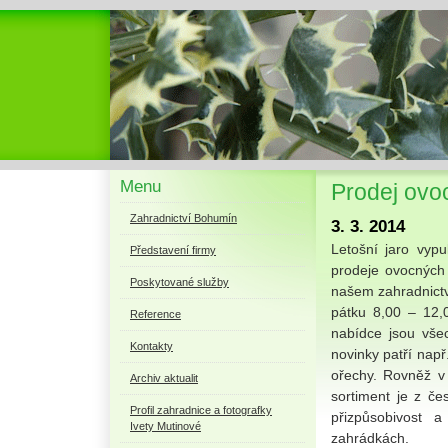
Menu
Prodej ovo
Zahradnictví Bohumín
3. 3. 2014
Letošní jaro vypu
Představení firmy
prodeje ovocných 
Poskytované služby
našem zahradnictví
pátku 8,00 – 12,
Reference
nabídce jsou vše
Kontakty
novinky patří např.
ořechy. Rovněž v 
Archiv aktualit
sortiment je z če
Profil zahradnice a fotografky
přizpůsobivost 
Ivety Mutinové
zahrádkách.