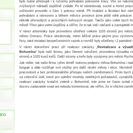
bylo nutné přistoupit i k ručnímu pohrabání pokosené trávy. Vše se nako
zvýšených nákladů úspěšně zvládlo. Po té následovaly suché a horké prázd
zúčtování provedlo o část 1 pokosu méně. Při hrabání a likvidaci listí nám 
pohrabáno a odvezeno a během měsíce prosince jsme ještě stihli pokácet n
několik přerostlých a proschlých keřových skupin. Takže jako celek bych ho
městě Třinci jako velmi úspěšný a věřím, že to tak vidí i občané a zastupitelé 
V rámci arboristiky bylo provedeno ošetření celkem 1103 stromů pro měst
město Ostravu. Práce obsahovaly, mimo běžné práce jakými jsou výchovné
řezy, také instalaci bezpečnostních vazeb a rovněž byly ošetřeny i 2 památné 
V rámci dokončení prací při realizaci zakázky „
Revitalizace a výsad
Bohumína
“ byla naší firmou, jako členem sdružení, provedena výsadba 
stromů a 1020 kusů keřů. Další stromy a keře byly vysázeny pro město Rychva
Jak vidíte, tak naše firma i přes téměř nulovou podporu města Bohumína i nadá
funguje a dále rozšiřuje své služby pro další okolní města i obce. Nicmén
pracovitosti a bez profesionálního přístupu našich zaměstnanců. Proto bych 
za celoroční úsilí, které pro splnění mnohdy nelehkých požadavků, vynaložili.
realizaci zakázky Izolační zeleně v Bohumíně, kde jsme se často ocitali na
dozoru zadavatele snad ani nebudu komentovat, ale věřím, že si všichni zaměst
pro