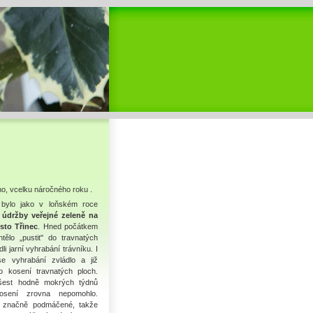
ho, vcelku náročného roku .
u bylo jako v loňském roce
 údržby veřejné zeleně na
sto Třinec
. Hned počátkem
tělo „pustit" do travnatých
i jarní vyhrabání trávníku. I
e vyhrabání zvládlo a již
 kosení travnatých ploch.
 šest hodně mokrých týdnů
sení zrovna nepomohlo.
y značně podmáčené, takže