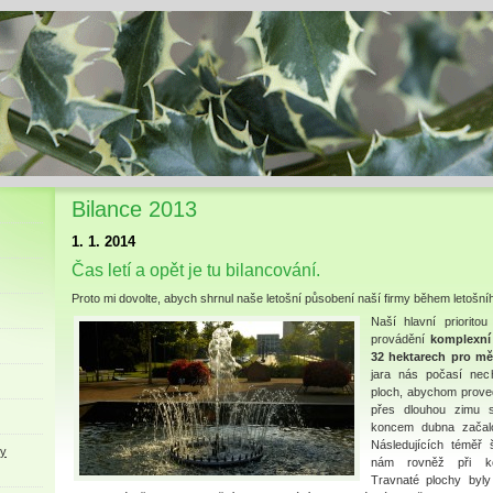
Bilance 2013
1. 1. 2014
Čas letí a opět je tu bilancování.
Proto mi dovolte, abych shrnul naše letošní působení naší firmy během letošní
Naší hlavní priorito
provádění
komplexní
32 hektarech pro mě
jara nás počasí nech
ploch, abychom provedl
přes dlouhou zimu s
koncem dubna začalo
Následujících téměř
ky
nám rovněž při ko
Travnaté plochy byl