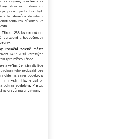
nec se zvýšeným úsilím a za
niny, takže se v celoročním
již počasí přálo. Listí bylo
ěkolik stromů a zlikvidovat
dnotil tento rok působení ve
města.
o Třinec, 268 ks stromů pro
, zdravotní a bezpečnostní
stromy.
by izolační zeleně města
celkem 1437 kusů vzrostlých
ld i pro město Třinec.
le a věřím, že i čím dál lépe
ě bychom toho nedosáhli bez
jim chtěl na závěr poděkovat
 Tím myslím, hlavně úsilí při
 pokraji zoufalství. Přístup
nanci svůj názor vytvořili.